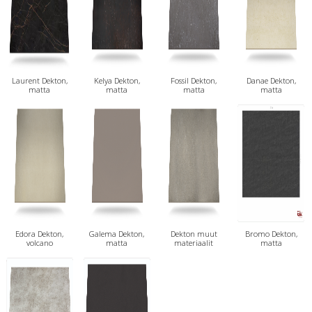
Laurent Dekton,
Kelya Dekton,
Fossil Dekton,
Danae Dekton,
matta
matta
matta
matta
Edora Dekton,
Galema Dekton,
Dekton muut
Bromo Dekton,
volcano
matta
materiaalit
matta