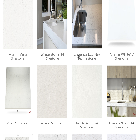
Miami Vena
White Storm14
Elegance Eco Nev
Miami White17
Silestone
Silestone
Technistone
Silestone
Ariel Silestone
Yukon Silestone
Nolita (matta)
Blanco Norte 14
Silestone
Silestone