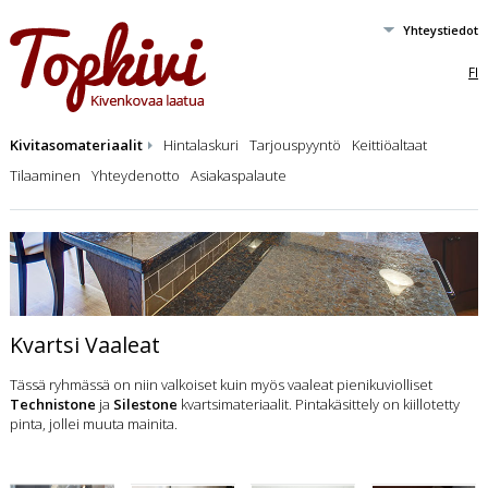
Yhteystiedot
FI
Kivitasomateriaalit
Hintalaskuri
Tarjouspyyntö
Keittiöaltaat
Tilaaminen
Yhteydenotto
Asiakaspalaute
Kvartsi Vaaleat
Tässä ryhmässä on niin valkoiset kuin myös vaaleat pienikuviolliset
Technistone
ja
Silestone
kvartsimateriaalit. Pintakäsittely on kiillotetty
pinta, jollei muuta mainita.