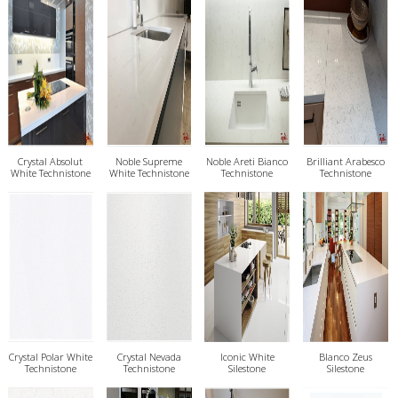
Crystal Absolut
Noble Supreme
Noble Areti Bianco
Brilliant Arabesco
White Technistone
White Technistone
Technistone
Technistone
Crystal Polar White
Crystal Nevada
Iconic White
Blanco Zeus
Technistone
Technistone
Silestone
Silestone